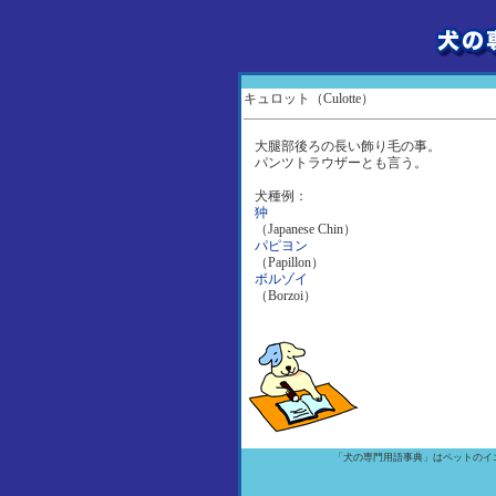
キュロット（Culotte）
大腿部後ろの長い飾り毛の事。
パンツトラウザーとも言う。
犬種例：
狆
（Japanese Chin）
パピヨン
（Papillon）
ボルゾイ
（Borzoi）
「犬の専門用語事典」はペットのイ