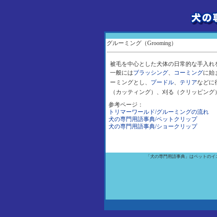
グルーミング（Grooming）
被毛を中心とした犬体の日常的な手入れ
一般には
ブラッシング
、
コーミング
に始
ーミングとし、
プードル
、
テリア
などに
（カッティング）、刈る（クリッピング
参考ページ：
トリマーワールド/グルーミングの流れ
犬の専門用語事典/ペットクリップ
犬の専門用語事典/ショークリップ
「犬の専門用語事典」はペットのイ